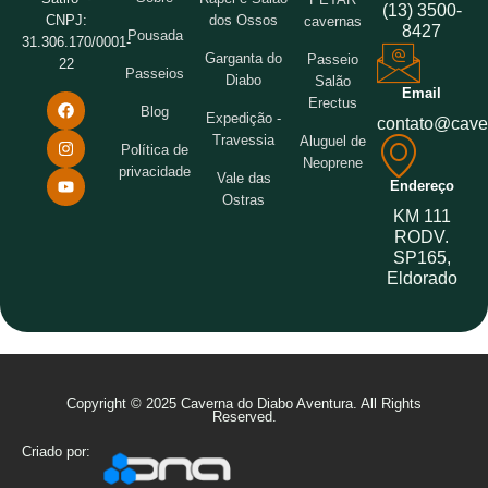
(13) 3500-
dos Ossos
CNPJ:
cavernas
8427
Pousada
31.306.170/0001-
Garganta do
Passeio
22
Passeios
Diabo
Salão
Email
Erectus
Blog
Expedição -
contato@cave
Travessia
Aluguel de
Política de
Neoprene
privacidade
Vale das
Endereço
Ostras
KM 111
RODV.
SP165,
Eldorado
Copyright © 2025 Caverna do Diabo Aventura. All Rights
Reserved.
Criado por: