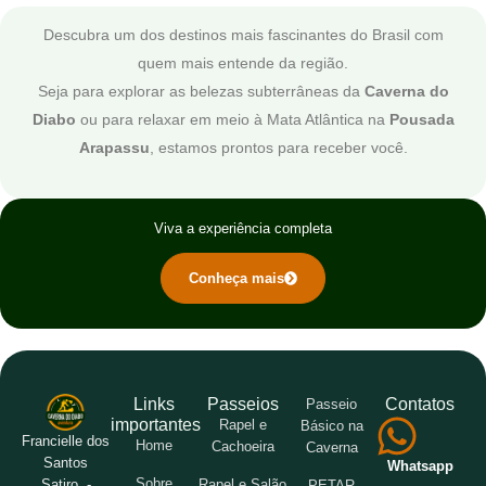
Descubra um dos destinos mais fascinantes do Brasil com
quem mais entende da região.
Seja para explorar as belezas subterrâneas da
Caverna do
Diabo
ou para relaxar em meio à Mata Atlântica na
Pousada
Arapassu
, estamos prontos para receber você.
Viva a experiência completa
Conheça mais
Links
Passeios
Contatos
Passeio
importantes
Rapel e
Básico na
Francielle dos
Home
Cachoeira
Caverna
Santos
Whatsapp
Sobre
Rapel e Salão
Satiro -
PETAR