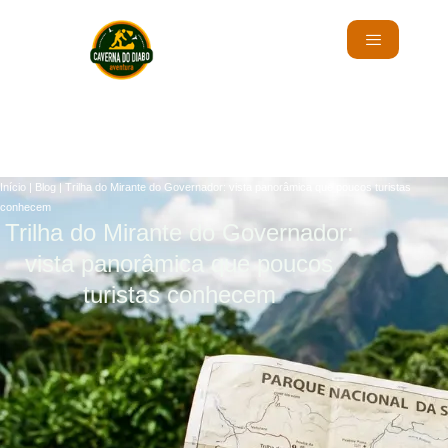
Início
|
Blog
|
Trilha do Mirante do Governador: vista panorâmica que poucos turistas
conhecem
Trilha do Mirante do Governador:
vista panorâmica que poucos
turistas conhecem