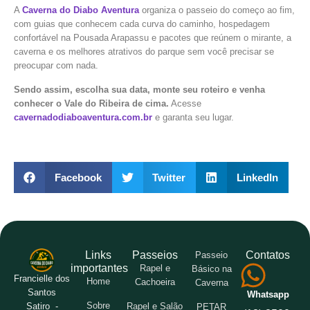
A
Caverna do Diabo Aventura
organiza o passeio do começo ao fim,
com guias que conhecem cada curva do caminho, hospedagem
confortável na Pousada Arapassu e pacotes que reúnem o mirante, a
caverna e os melhores atrativos do parque sem você precisar se
preocupar com nada.
Sendo assim, escolha sua data, monte seu roteiro e venha
conhecer o Vale do Ribeira de cima.
Acesse
cavernadodiaboaventura.com.br
e garanta seu lugar.
Facebook
Twitter
LinkedIn
Links
Passeios
Contatos
Passeio
importantes
Rapel e
Básico na
Francielle dos
Home
Cachoeira
Caverna
Santos
Whatsapp
Sobre
Rapel e Salão
Satiro -
PETAR