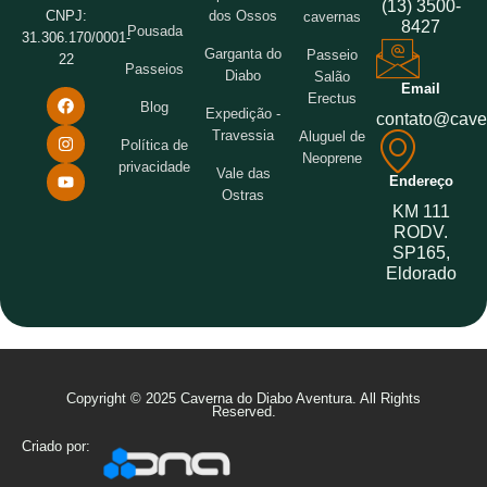
(13) 3500-
dos Ossos
CNPJ:
cavernas
8427
Pousada
31.306.170/0001-
Garganta do
Passeio
22
Passeios
Diabo
Salão
Email
Erectus
Blog
Expedição -
contato@cave
Travessia
Aluguel de
Política de
Neoprene
privacidade
Vale das
Endereço
Ostras
KM 111
RODV.
SP165,
Eldorado
Copyright © 2025 Caverna do Diabo Aventura. All Rights
Reserved.
Criado por: