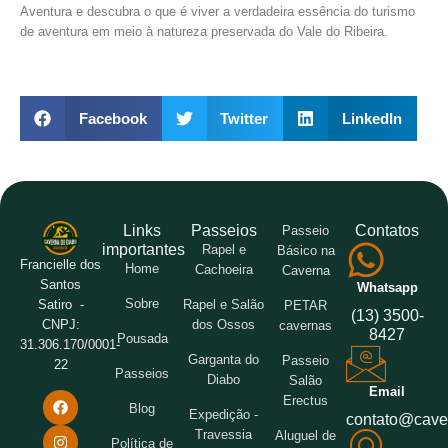
Aventura e descubra o que é viver a verdadeira essência do turismo
de aventura em meio à natureza preservada do Vale do Ribeira.
Facebook
Twitter
LinkedIn
Links
Passeios
Contatos
Passeio
importantes
Rapel e
Básico na
Francielle dos
Home
Cachoeira
Caverna
Santos
Whatsapp
Sobre
Rapel e Salão
Satiro -
PETAR
(13) 3500-
dos Ossos
CNPJ:
cavernas
8427
Pousada
31.306.170/0001-
Garganta do
Passeio
22
Passeios
Diabo
Salão
Email
Erectus
Blog
Expedição -
contato@cave
Travessia
Aluguel de
Política de